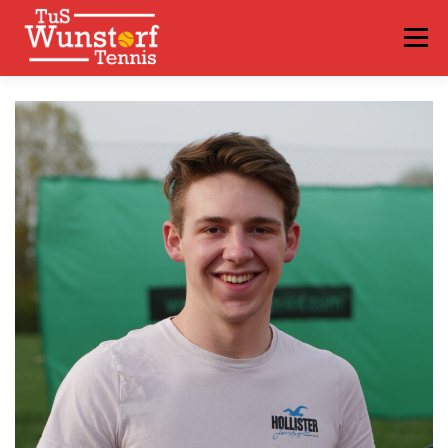
Menü
VEREIN
SPIELBETRIEB
NEWS
TRAINING
TERMINE
VIDEOS
FAQS
LOGIN