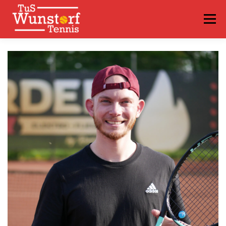
Menü
VEREIN
SPIELBETRIEB
NEWS
TRAINING
TERMINE
VIDEOS
FAQS
LOGIN