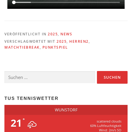
VERÖFFENTLICHT IN
2025
,
NEWS
VERSCHLAGWORTET MIT
2025
,
HERREN2
,
MATCHTIEBREAK
,
PUNKTSPIEL
TUS TENNISWETTER
WUNSTORF
21
°
scattered clouds
60% Luftfeuchtigkeit
Wind: 2m/s SO