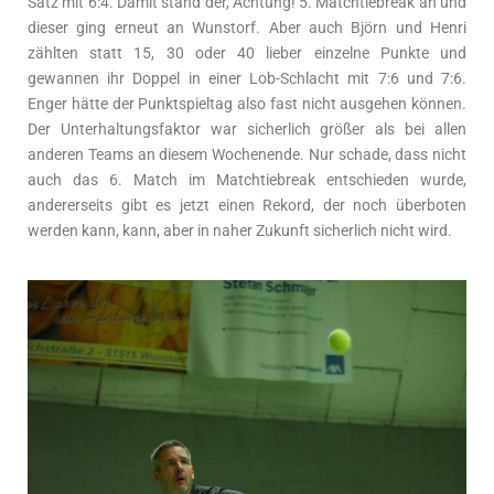
Satz mit 6:4. Damit stand der, Achtung! 5. Matchtiebreak an und
dieser ging erneut an Wunstorf. Aber auch Björn und Henri
zählten statt 15, 30 oder 40 lieber einzelne Punkte und
gewannen ihr Doppel in einer Lob-Schlacht mit 7:6 und 7:6.
Enger hätte der Punktspieltag also fast nicht ausgehen können.
Der Unterhaltungsfaktor war sicherlich größer als bei allen
anderen Teams an diesem Wochenende. Nur schade, dass nicht
auch das 6. Match im Matchtiebreak entschieden wurde,
andererseits gibt es jetzt einen Rekord, der noch überboten
werden kann, kann, aber in naher Zukunft sicherlich nicht wird.