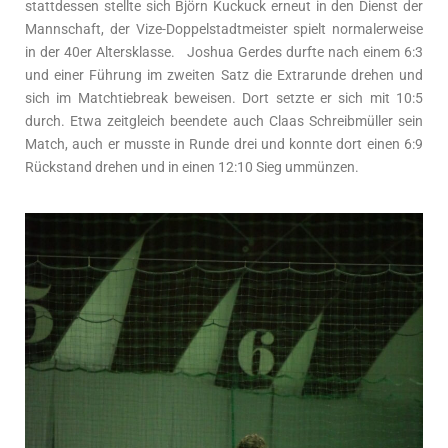
stattdessen stellte sich Björn Kuckuck erneut in den Dienst der
Mannschaft, der Vize-Doppelstadtmeister spielt normalerweise
in der 40er Altersklasse.
Joshua Gerdes durfte nach einem 6:3
und einer Führung im zweiten Satz die Extrarunde drehen und
sich im Matchtiebreak beweisen. Dort setzte er sich mit 10:5
durch. Etwa zeitgleich beendete auch Claas Schreibmüller sein
Match, auch er musste in Runde drei und konnte dort einen 6:9
Rückstand drehen und in einen 12:10 Sieg ummünzen.