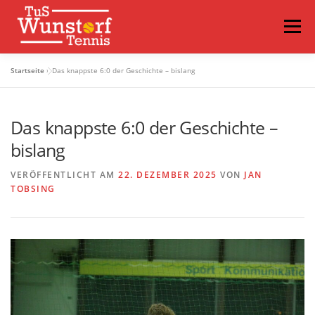
Menü
Startseite
»
Das knappste 6:0 der Geschichte – bislang
VEREIN
SPIELBETRIEB
NEWS
TRAINING
Das knappste 6:0 der Geschichte –
TERMINE
VIDEOS
FAQS
LOGIN
bislang
VERÖFFENTLICHT AM
22. DEZEMBER 2025
VON
JAN
TOBSING