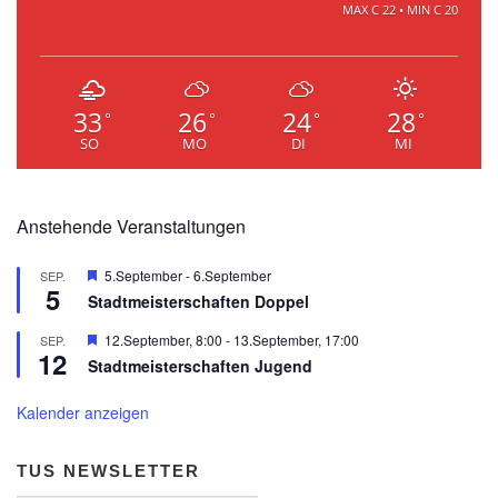
MAX C 22 • MIN C 20
33
26
24
28
°
°
°
°
SO
MO
DI
MI
Anstehende Veranstaltungen
Hervorgehoben
5.September
-
6.September
SEP.
5
Stadtmeisterschaften Doppel
Hervorgehoben
12.September, 8:00
-
13.September, 17:00
SEP.
12
Stadtmeisterschaften Jugend
Kalender anzeigen
TUS NEWSLETTER