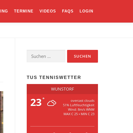
NING
TERMINE
VIDEOS
FAQS
LOGIN
TUS TENNISWETTER
WUNSTORF
23
°
overcast clouds
51% Luftfeuchtigkeit
Wind: 8m/s WNW
MAX C 25 • MIN C 23