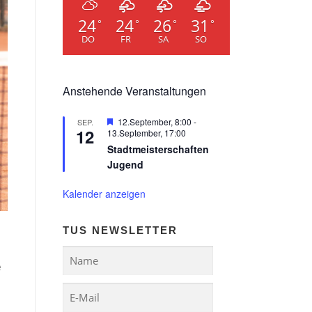
24
24
26
31
°
°
°
°
DO
FR
SA
SO
Anstehende Veranstaltungen
Hervorgehoben
12.September, 8:00
-
SEP.
12
13.September, 17:00
Stadtmeisterschaften
Jugend
Kalender anzeigen
TUS NEWSLETTER
e
.