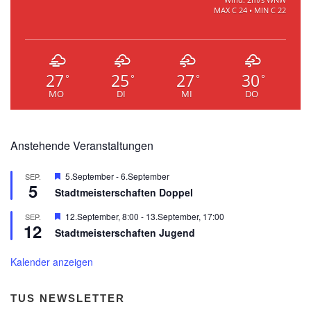
MAX C 24 • MIN C 22
27
25
27
30
°
°
°
°
MO
DI
MI
DO
Anstehende Veranstaltungen
Hervorgehoben
5.September
-
6.September
SEP.
5
Stadtmeisterschaften Doppel
Hervorgehoben
12.September, 8:00
-
13.September, 17:00
SEP.
12
Stadtmeisterschaften Jugend
Kalender anzeigen
TUS NEWSLETTER