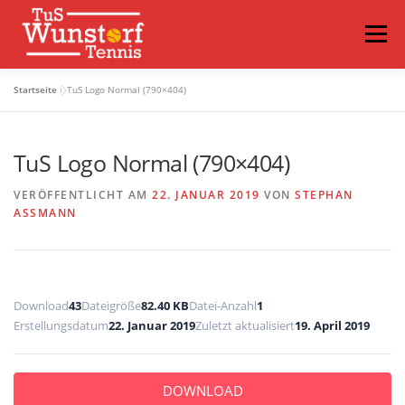
Menü
Startseite
»
TuS Logo Normal (790×404)
VEREIN
SPIELBETRIEB
NEWS
TRAINING
TuS Logo Normal (790×404)
TERMINE
VIDEOS
FAQS
LOGIN
VERÖFFENTLICHT AM
22. JANUAR 2019
VON
STEPHAN
ASSMANN
Download
43
Dateigröße
82.40 KB
Datei-Anzahl
1
Erstellungsdatum
22. Januar 2019
Zuletzt aktualisiert
19. April 2019
DOWNLOAD